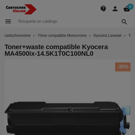
0
contact_support
person
shopping_basket


cartuchosonline
Tóner compatible Monocromo
Kyocera Laserjet
Ton
Toner+waste compatible Kyocera
MA4500ix-14.5K1T0C100NL0
-35%