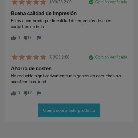
check_circle
Opinión verificada
10/9/23 2:00
Buena calidad de impresión
Estoy asombrado por la calidad de impresión de estos 
cartuchos de tinta
0
0
thumb_up
thumb_down
flag
check_circle
Opinión verificada
7/8/23 2:00
Ahorra de costes
He reducido significativamente mis gastos en cartuchos sin 
sacrificar la calidad
0
0
thumb_up
thumb_down
flag
Opina sobre este producto