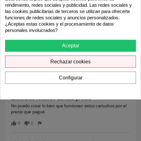
rendimiento, redes sociales y publicidad. Las redes sociales y
keyboard_arrow_down
Detalles del producto
las cookies publicitarias de terceros se utilizan para ofrecerte
funciones de redes sociales y anuncios personalizados.
¿Aceptas estas cookies y el procesamiento de datos
personales involucrados?
5.0
Aceptar
Rechazar cookies
3 Comentarios
Configurar
check_circle
Opinión verificada
14/11/23 1:00
Excelente relación calidad-precio
No puedo creer lo bien que funcionan estos cartuchos por el 
precio que pagué
0
0
thumb_up
thumb_down
flag