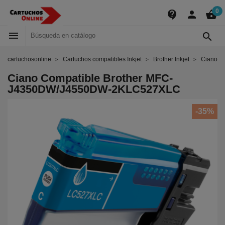
0
contact_support
person
shopping_basket


cartuchosonline
Cartuchos compatibles Inkjet
Brother Inkjet
Ciano C
Ciano Compatible Brother MFC-
J4350DW/J4550DW-2KLC527XLC
-35%