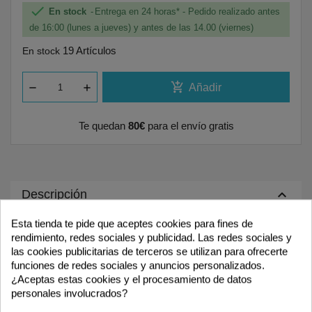

En stock
Entrega en 24 horas* - Pedido realizado antes
de 16:00 (lunes a jueves) y antes de las 14.00 (viernes)
19 Artículos
En stock
add_shopping_cart
Añadir
Te quedan
80€
para el envío gratis
keyboard_arrow_up
Descripción
Esta tienda te pide que aceptes cookies para fines de
Cartucho compatible para
rendimiento, redes sociales y publicidad. Las redes sociales y
las cookies publicitarias de terceros se utilizan para ofrecerte
Brother
MFC-J4350DW
funciones de redes sociales y anuncios personalizados.
Brother
MFC-
J4550DW
¿Aceptas estas cookies y el procesamiento de datos
personales involucrados?