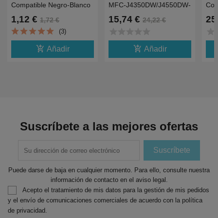
Compatible Negro-Blanco
MFC-J4350DW/J4550DW-
Com
12mmX4m Plastico Para
2KLC527XLY
J43
1,12 €
15,74 €
25
1,72 €
24,22 €
Dymo 2000,LT100H,QX50
3K
star
star
star
star
star
star
s
(3)
add_shopping_cart
add_shopping_cart
Añadir
Añadir
Suscríbete a las mejores ofertas
Puede darse de baja en cualquier momento. Para ello, consulte nuestra
información de contacto en el aviso legal.
Acepto el tratamiento de mis datos para la gestión de mis pedidos
y el envío de comunicaciones comerciales de acuerdo con la política
de privacidad.