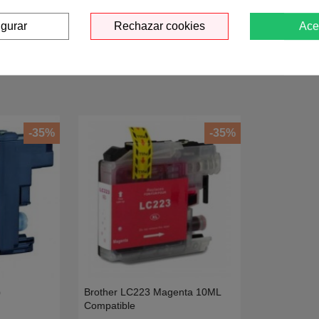
igurar
Rechazar cookies
Ace
Opina sobre este produ
-35%
-35%
o
Brother LC223 Magenta 10ML
Compatible
C-
J4620,J4420,J4625,J5625,J4120,J5320,J5720,J88