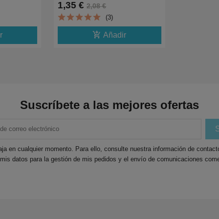
1,35 €
2,08 €
,J4710,J870DW
1K
(3)
add_shopping_cart
r
Añadir
Suscríbete a las mejores ofertas
ja en cualquier momento. Para ello, consulte nuestra información de contacto 
 mis datos para la gestión de mis pedidos y el envío de comunicaciones come