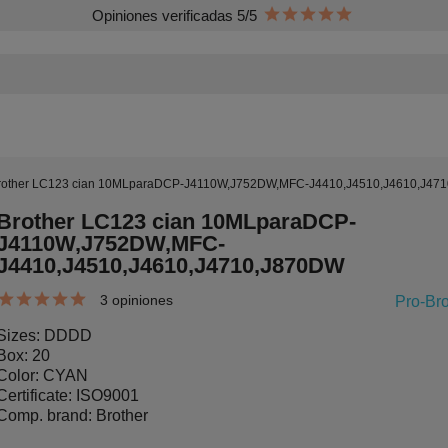
Opiniones verificadas 5/5
rother LC123 cian 10MLparaDCP-J4110W,J752DW,MFC-J4410,J4510,J4610,J47
Brother LC123 cian 10MLparaDCP-
J4110W,J752DW,MFC-
J4410,J4510,J4610,J4710,J870DW
3 opiniones
Pro-Bro
Sizes: DDDD
Box: 20
Color: CYAN
Certificate: ISO9001
Comp. brand: Brother