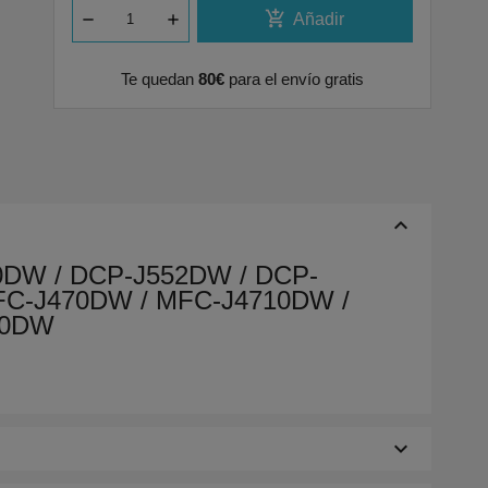
add_shopping_cart
Añadir
Te quedan
80€
para el envío gratis
keyboard_arrow_up
0DW / DCP-J552DW / DCP-
FC-J470DW / MFC-J4710DW /
70DW
keyboard_arrow_down