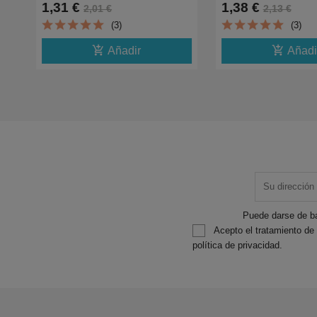
1,31 €
1,38 €
2,01 €
2,13 €
J4410,J4510,J4610,J4710,J870DW
J4410,J4510,J4610
(3)
(3)
add_shopping_cart
add_shopping_cart
Añadir
Añadi
Puede darse de ba
Acepto el tratamiento de
política de privacidad.