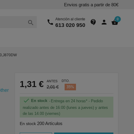
Envios gratis a partir de 80€
Atención al cliente
0
call
contact_support
person
shopping_basket

613 020 950
10,J870DW
DTO.
1,31 €
ANTES
2,01 €
35%
ther

En stock
Entrega en 24 horas* - Pedido
realizado antes de 16:00 (lunes a jueves) y antes
de las 14.00 (viernes)
200 Artículos
En stock