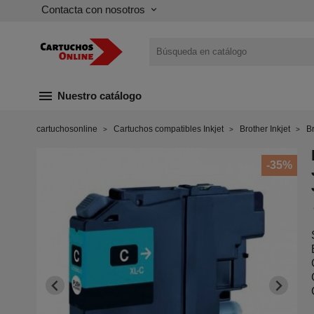
Contacta con nosotros
keyboard_arrow_down
menu
Nuestro catálogo
cartuchosonline
Cartuchos compatibles Inkjet
Brother Inkjet
B
-35%