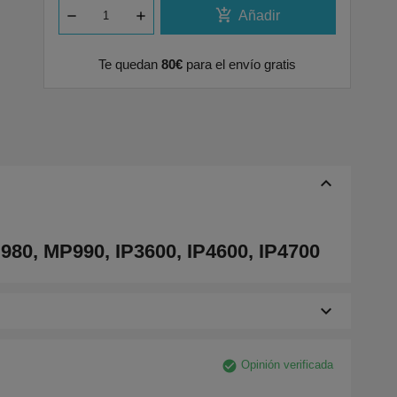
add_shopping_cart
Añadir
Te quedan
80€
para el envío gratis
keyboard_arrow_up
0, MP990, IP3600, IP4600, IP4700
keyboard_arrow_down
check_circle
Opinión verificada