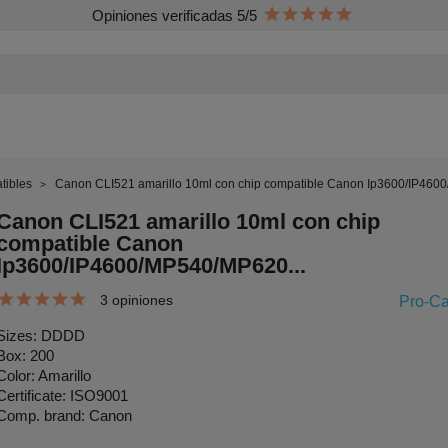
Opiniones verificadas 5/5
tibles
Canon CLI521 amarillo 10ml con chip compatible Canon Ip3600/IP460
Canon CLI521 amarillo 10ml con chip
compatible Canon
Ip3600/IP4600/MP540/MP620...
3 opiniones
Pro-C
Sizes: DDDD
Box: 200
Color: Amarillo
Certificate: ISO9001
Comp. brand: Canon