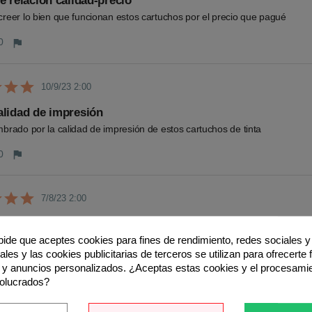
e relación calidad-precio
reer lo bien que funcionan estos cartuchos por el precio que pagué
0
flag
10/9/23 2:00
lidad de impresión
brado por la calidad de impresión de estos cartuchos de tinta
0
flag
7/8/23 2:00
e costes
 pide que aceptes cookies para fines de rendimiento, redes sociales y 
 significativamente mis gastos en cartuchos sin sacrificar la calidad
les y las cookies publicitarias de terceros se utilizan para ofrecerte
0
flag
 y anuncios personalizados. ¿Aceptas estas cookies y el procesami
volucrados?
Opina sobre este produ