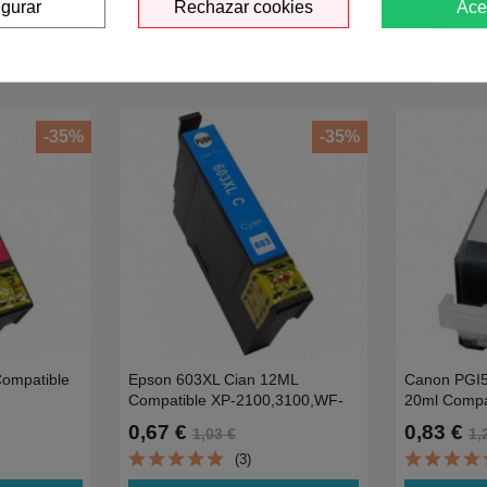
igurar
Rechazar cookies
Ace
-35%
-35%
ompatible
Epson 603XL Cian 12ML
Canon PGI5
Compatible XP-2100,3100,WF-
20ml Compa
2810,2830,2835-
Ip3600/IP
0,67 €
0,83 €
1,03 €
1,
0
0.35KC13T03A24010
(3)