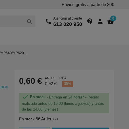
Envios gratis a partir de 80€
Atención al cliente
0
call
contact_support
person
shopping_basket

613 020 950
0/MP540/MP620...
DTO.
0,60 €
ANTES
0,92 €
35%
anon

En stock
Entrega en 24 horas* - Pedido
realizado antes de 16:00 (lunes a jueves) y antes
de las 14.00 (viernes)
56 Artículos
En stock