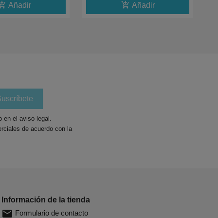
shopping_cart
add_shopping_cart
Añadir
Añadir
en el aviso legal.
rciales de acuerdo con la
Información de la tienda
email
Formulario de contacto