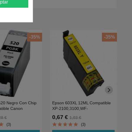
ptar
-35%
-35%
20 Negro Con Chip
Epson 603XL 12ML Compatible
HP
tible Canon
XP-2100,3100,WF-
V3
4600/MP540/MP620/MP630/980
2810,2830,2835-
37
0,67 €
1
28 €
1,03 €
0.35KC13T03A44010
(3)
(3)