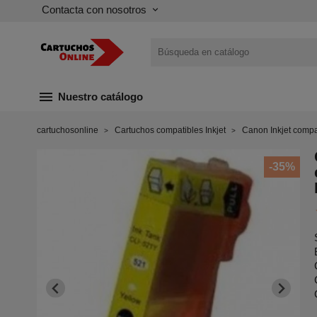
Contacta con nosotros
keyboard_arrow_down
menu
Nuestro catálogo
cartuchosonline
Cartuchos compatibles Inkjet
Canon Inkjet compa
-35%