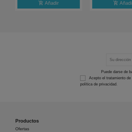
add_shopping_cart
add_shopping_cart
Añadir
Añadi
Puede darse de ba
Acepto el tratamiento de
política de privacidad.
Productos
Ofertas