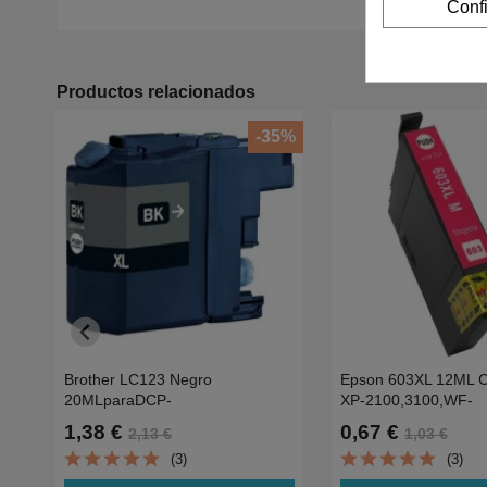
Conf
Productos relacionados
-35%
Brother LC123 Negro
Epson 603XL 12ML C
20MLparaDCP-
XP-2100,3100,WF-
J4110W,J752DW,MFC-
2810,2830,2835-
1,38 €
0,67 €
2,13 €
1,03 €
J4410,J4510,J4610,J4710,J870DW
0.35KC13T03A3401
(3)
(3)