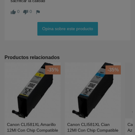
sacrificar la calidad
0
0
thumb_up
thumb_down
flag
Opina sobre este producto
Productos relacionados
-35%
-35%
Canon CLI581XL Amarillo
Canon CLI581XL Cian
Can
12Ml Con Chip Compatible
12Ml Con Chip Compatible
Azu