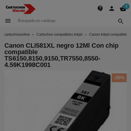
0
contact_support
person
shopping_basket


cartuchosonline
Cartuchos compatibles Inkjet
Canon Inkjet compatibles
Canon CLI581XL negro 12Ml Con chip
compatible
TS6150,8150,9150,TR7550,8550-
4.59K1998C001
-35%