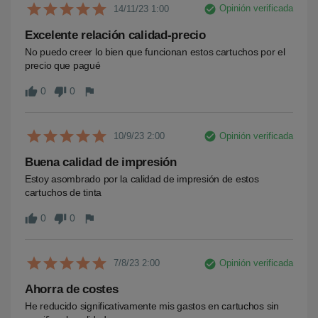
check_circle
Opinión verificada
14/11/23 1:00
Excelente relación calidad-precio
No puedo creer lo bien que funcionan estos cartuchos por el 
precio que pagué
0
0
thumb_up
thumb_down
flag
check_circle
Opinión verificada
10/9/23 2:00
Buena calidad de impresión
Estoy asombrado por la calidad de impresión de estos 
cartuchos de tinta
0
0
thumb_up
thumb_down
flag
check_circle
Opinión verificada
7/8/23 2:00
Ahorra de costes
He reducido significativamente mis gastos en cartuchos sin 