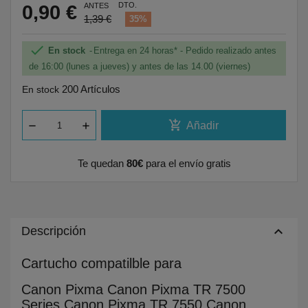
DTO.
0,90 €
ANTES
1,39 €
35%

En stock
Entrega en 24 horas* - Pedido realizado antes
de 16:00 (lunes a jueves) y antes de las 14.00 (viernes)
200 Artículos
En stock
add_shopping_cart
Añadir
Te quedan
80€
para el envío gratis
keyboard_arrow_up
Descripción
Cartucho compatilble para
Canon Pixma Canon Pixma TR 7500
Series Canon Pixma TR 7550 Canon