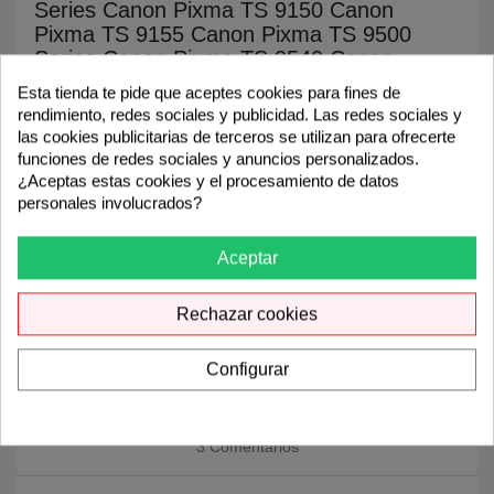
Series Canon Pixma TS 9150 Canon
Pixma TS 9155 Canon Pixma TS 9500
Series Canon Pixma TS 9540 Canon
Pixma TS 9541 C Canon Pixma TS 9550
Esta tienda te pide que aceptes cookies para fines de
Canon Pixma TS 9551 C
rendimiento, redes sociales y publicidad. Las redes sociales y
las cookies publicitarias de terceros se utilizan para ofrecerte
funciones de redes sociales y anuncios personalizados.
¿Aceptas estas cookies y el procesamiento de datos
personales involucrados?
keyboard_arrow_down
Detalles del producto
Aceptar
Rechazar cookies
5.0
Configurar
3 Comentarios