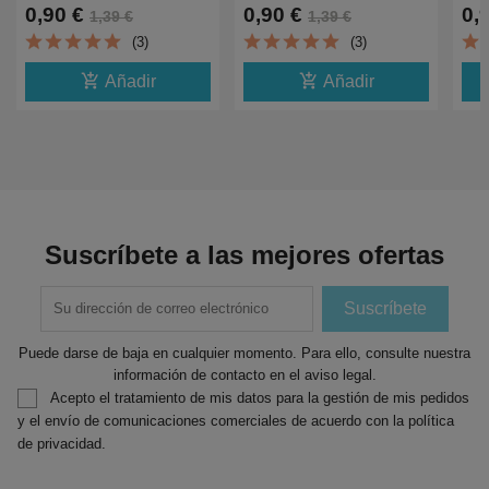
TS6150,8150,9150,TR7550,8550-
TS6150,8150,9150,TR7550,8550-
Com
0,90 €
0,90 €
0,
1,39 €
1,39 €
0.83K1997C001
0.83K1995C001
TS8
(3)
(3)
9.1
add_shopping_cart
add_shopping_cart
Añadir
Añadir
Suscríbete a las mejores ofertas
Puede darse de baja en cualquier momento. Para ello, consulte nuestra
información de contacto en el aviso legal.
Acepto el tratamiento de mis datos para la gestión de mis pedidos
y el envío de comunicaciones comerciales de acuerdo con la política
de privacidad.