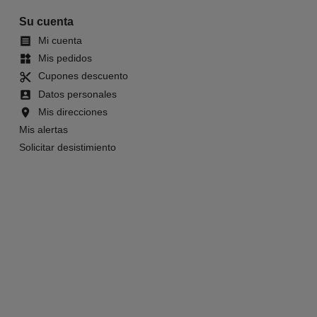
Su cuenta
Mi cuenta

Mis pedidos
widgets
Cupones descuento
content_cut
Datos personales
account_box
Mis direcciones
location_on
Mis alertas
Solicitar desistimiento