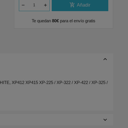
add_shopping_cart
Añadir
Te quedan
80€
para el envío gratis
keyboard_arrow_up
E, XP412 XP415 XP-225 / XP-322 / XP-422 / XP-325 /
keyboard_arrow_down