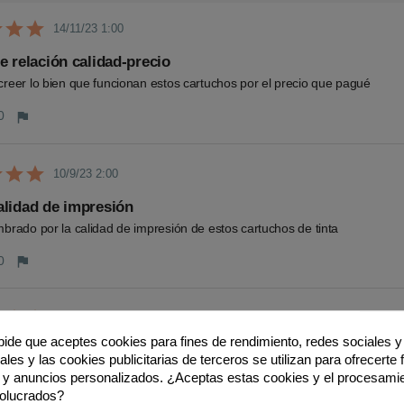
14/11/23 1:00
e relación calidad-precio
reer lo bien que funcionan estos cartuchos por el precio que pagué
0
flag
10/9/23 2:00
lidad de impresión
brado por la calidad de impresión de estos cartuchos de tinta
0
flag
7/8/23 2:00
 pide que aceptes cookies para fines de rendimiento, redes sociales y 
e costes
les y las cookies publicitarias de terceros se utilizan para ofrecerte
 significativamente mis gastos en cartuchos sin sacrificar la calidad
 y anuncios personalizados. ¿Aceptas estas cookies y el procesami
volucrados?