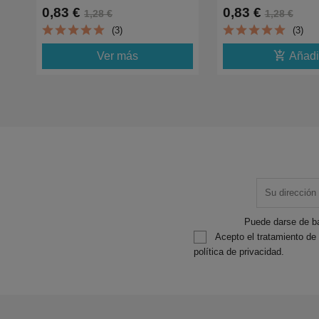
5100,5105-
2910,2930,2935-0.3
0,83 €
0,83 €
1,28 €
1,28 €
0.47KC13T02W44010
C13T10H34010
(3)
(3)
add_shopping_cart
Ver más
Añadi
Puede darse de ba
Acepto el tratamiento de
política de privacidad.