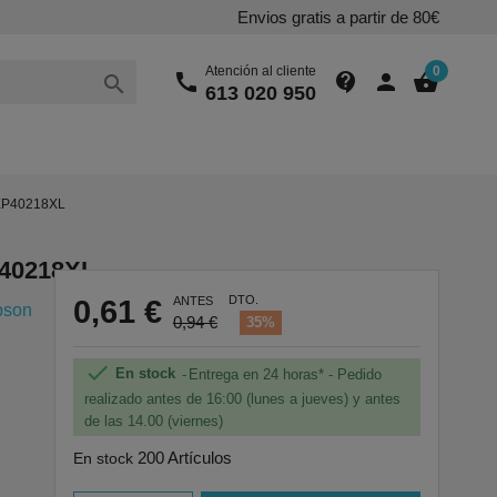
Envios gratis a partir de 80€
Atención al cliente
0
call
contact_support
person
shopping_basket

613 020 950
,XP40218XL
P40218XL
DTO.
0,61 €
ANTES
pson
0,94 €
35%

En stock
Entrega en 24 horas* - Pedido
realizado antes de 16:00 (lunes a jueves) y antes
de las 14.00 (viernes)
200 Artículos
En stock