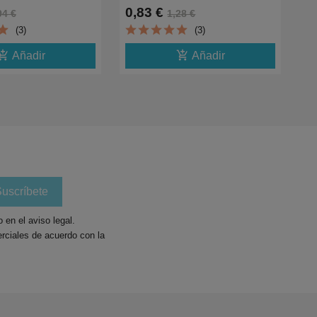
XL
0WF,2520NF,2530WF-
2910,2930,2935-0.35K
29
0,83 €
0
94 €
1,28 €
16XL
C13T10H24010
C1
(3)
(3)
shopping_cart
add_shopping_cart
Añadir
Añadir
en el aviso legal.
rciales de acuerdo con la