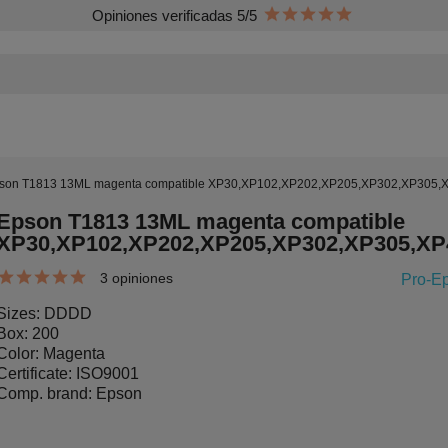
Opiniones verificadas 5/5
son T1813 13ML magenta compatible XP30,XP102,XP202,XP205,XP302,XP305
Epson T1813 13ML magenta compatible
XP30,XP102,XP202,XP205,XP302,XP305,X
3 opiniones
Pro-E
Sizes: DDDD
Box: 200
Color: Magenta
Certificate: ISO9001
Comp. brand: Epson