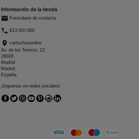
Información de la tienda
email
Formulario de contacto
phone
613 020 950
location_on
cartuchosonline
Av. de los Toreros, 22
28028
Madrid
Madrid
España
¡Síguenos en redes sociales!
Facebook
Twitter
Rss
YouTube
Pinterest
Instagram
LinkedIn