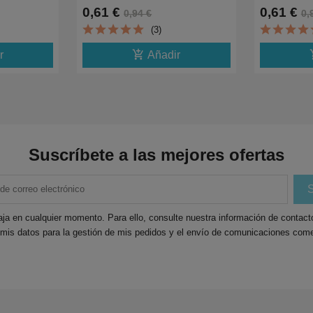
5K
XP30,XP102,XP202,XP205,XP302,XP305,XP40218
2010W,251
0,61 €
0,61 €
0,94 €
0,
T16334020
(3)
add_shopping_cart
add_
r
Añadir
Suscríbete a las mejores ofertas
ja en cualquier momento. Para ello, consulte nuestra información de contacto 
 mis datos para la gestión de mis pedidos y el envío de comunicaciones come