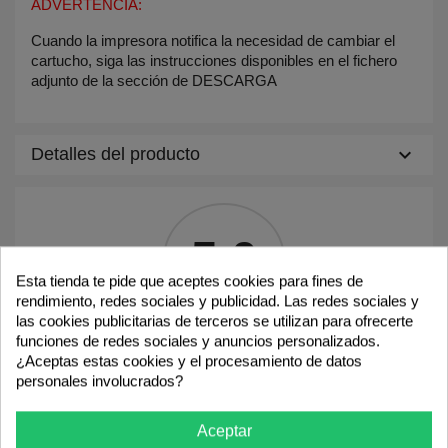
ADVERTENCIA:
Cuando la impresora notifica la necesidad de cambiar el
cartucho, siga las instrucciones disponibles en el fichero
adjunto de la sección de DESCARGA
keyboard_arrow_down
Detalles del producto
5.0
Esta tienda te pide que aceptes cookies para fines de
rendimiento, redes sociales y publicidad. Las redes sociales y
las cookies publicitarias de terceros se utilizan para ofrecerte
funciones de redes sociales y anuncios personalizados.
3 Comentarios
¿Aceptas estas cookies y el procesamiento de datos
personales involucrados?
check_circle
Opinión verificada
14/11/23 1:00
Aceptar
Excelente relación calidad-precio