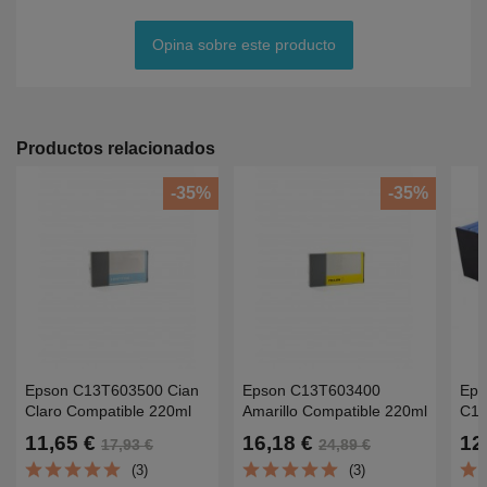
Opina sobre este producto
Productos relacionados
-35%
-35%
Epson C13T603500 Cian
Epson C13T603400
Eps
Claro Compatible 220ml
Amarillo Compatible 220ml
C12
Pigmentada
Pigmentada
Res
11,65 €
16,18 €
12
17,93 €
24,89 €
Pro7800,7880,9800,9880
Pro7800,7880,9800,9880
D30
(3)
(3)
80K