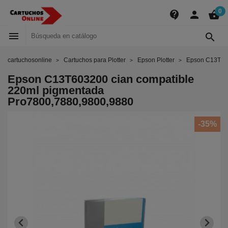
0
contact_support
person
shopping_basket


cartuchosonline
Cartuchos para Plotter
Epson Plotter
Epson C13T603
Epson C13T603200 cian compatible
220ml pigmentada
Pro7800,7880,9800,9880
-35%