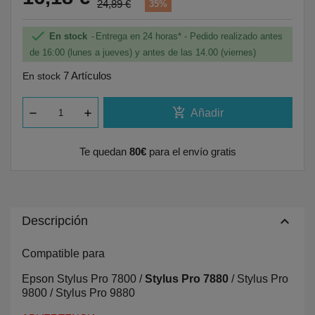
24,89 €
35%

En stock
Entrega en 24 horas* - Pedido realizado antes
de 16:00 (lunes a jueves) y antes de las 14.00 (viernes)
7 Artículos
En stock
add_shopping_cart
Añadir
Te quedan
80€
para el envío gratis
keyboard_arrow_up
Descripción
Compatible para
Epson Stylus Pro 7800 /
Stylus Pro 7880
/ Stylus Pro
9800 / Stylus Pro 9880