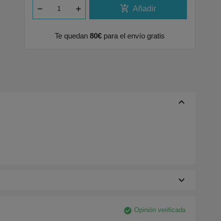
add_shopping_cart
Añadir
Te quedan
80€
para el envío gratis
keyboard_arrow_up
keyboard_arrow_down
check_circle
Opinión verificada