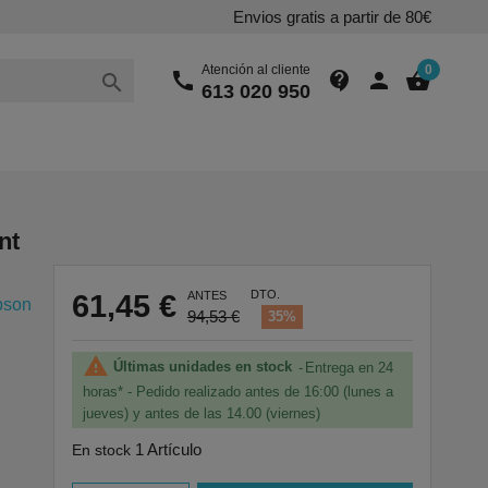
Envios gratis a partir de 80€
Atención al cliente
0
call
contact_support
person
shopping_basket

613 020 950
nt
DTO.
61,45 €
ANTES
pson
94,53 €
35%

Últimas unidades en stock
Entrega en 24
horas* - Pedido realizado antes de 16:00 (lunes a
jueves) y antes de las 14.00 (viernes)
1 Artículo
En stock