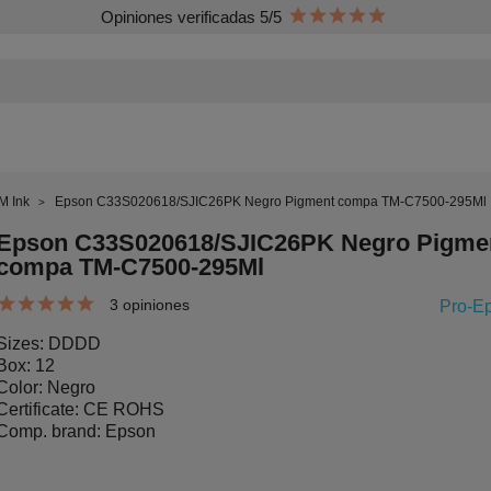
Opiniones verificadas 5/5
M Ink
Epson C33S020618/SJIC26PK Negro Pigment compa TM-C7500-295Ml
Epson C33S020618/SJIC26PK Negro Pigme
compa TM-C7500-295Ml
3 opiniones
Pro-E
Sizes: DDDD
Box: 12
Color: Negro
Certificate: CE ROHS
Comp. brand: Epson