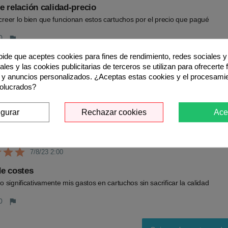
e relación calidad-precio
reer lo bien que funcionan estos cartuchos por el precio que pagué
0
flag
 pide que aceptes cookies para fines de rendimiento, redes sociales y 
les y las cookies publicitarias de terceros se utilizan para ofrecerte
10/9/23 2:00
 y anuncios personalizados. ¿Aceptas estas cookies y el procesami
volucrados?
lidad de impresión
brado por la calidad de impresión de estos cartuchos de tinta
igurar
Rechazar cookies
Ace
0
flag
7/8/23 2:00
e costes
 significativamente mis gastos en cartuchos sin sacrificar la calidad
0
flag