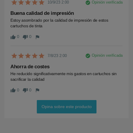
check_circle
Opinión verificada
10/9/23 2:00
Buena calidad de impresión
Estoy asombrado por la calidad de impresión de estos 
cartuchos de tinta
0
0
thumb_up
thumb_down
flag
check_circle
Opinión verificada
7/8/23 2:00
Ahorra de costes
He reducido significativamente mis gastos en cartuchos sin 
sacrificar la calidad
0
0
thumb_up
thumb_down
flag
Opina sobre este producto