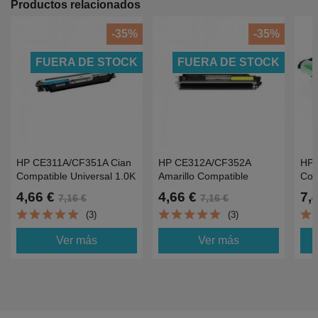
Productos relacionados
-35%
-35%
FUERA DE STOCK
FUERA DE STOCK
HP CE311A/CF351A Cian
HP CE312A/CF352A
HP 
Compatible Universal 1.0K
Amarillo Compatible
Com
Universal 1.0K
CP1
4,66 €
4,66 €
7,
7,16 €
7,16 €
14K
(3)
(3)
Ver más
Ver más