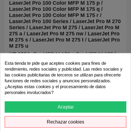
LaserJet Pro 100 Color MFP M 175 p /
LaserJet Pro 100 Color MFP M 175 q /
LaserJet Pro 100 Color MFP M 175 r /
LaserJet Pro 100 Series / LaserJet Pro M 270
Series / LaserJet Pro M 275 / LaserJet Pro M
275 a / LaserJet Pro M 275 nw / LaserJet Pro
M 275 s / LaserJet Pro M 275 t / LaserJet Pro
M 275 u
HP 130A
Pro MFP M 176 n Pro MFP M 177 fw
Esta tienda te pide que aceptes cookies para fines de
Ohne Serie
TopShot LaserJet Pro M 270
rendimiento, redes sociales y publicidad. Las redes sociales y
Series / TopShot LaserJet Pro M 275 /
las cookies publicitarias de terceros se utilizan para ofrecerte
TopShot LaserJet Pro M 275 a / TopShot
funciones de redes sociales y anuncios personalizados.
LaserJet Pro M 275 nw / TopShot LaserJet
¿Aceptas estas cookies y el procesamiento de datos
Pro M 275 s / TopShot LaserJet Pro M 275 t /
personales involucrados?
TopShot LaserJet Pro M 275 u
Canon I-Sensys
I-Sensys LBP-7000 Series
Aceptar
/ I-Sensys LBP-7010 c / I-Sensys LBP-7018 c
Lasershot Lasershot LBP-7000 Series
Rechazar cookies