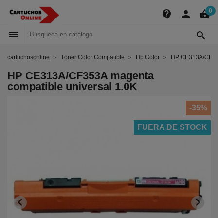
0
contact_support
person
shopping_basket


cartuchosonline
Tóner Color Compatible
Hp Color
HP CE313A/CF353
HP CE313A/CF353A magenta
compatible universal 1.0K
-35%
FUERA DE STOCK