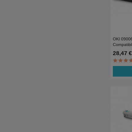
OKI 0900
Compatibl
650dn-7K
28,47 €
ad