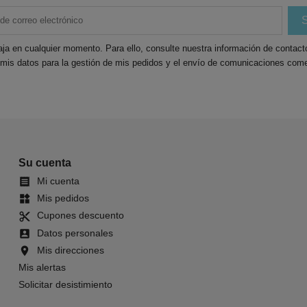
ja en cualquier momento. Para ello, consulte nuestra información de contacto 
 mis datos para la gestión de mis pedidos y el envío de comunicaciones come
Su cuenta
Mi cuenta

Mis pedidos
widgets
Cupones descuento
content_cut
Datos personales
account_box
Mis direcciones
location_on
Mis alertas
Solicitar desistimiento