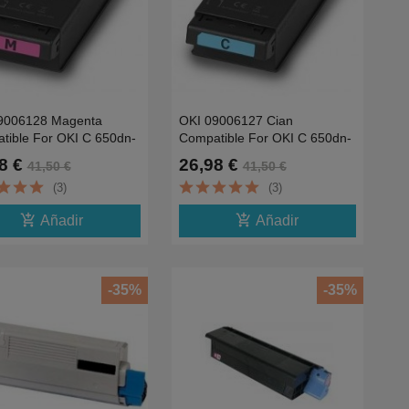
9006128 Magenta
OKI 09006127 Cian
tible For OKI C 650dn-
Compatible For OKI C 650dn-
6K
8 €
26,98 €
41,50 €
41,50 €
(3)
(3)
add_shopping_cart
add_shopping_cart
Añadir
Añadir
-35%
-35%