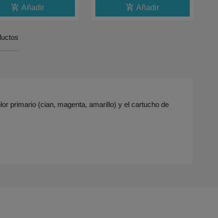
add_shopping_cart
add_shopping_cart
Añadir
Añadir
ductos
r primario (cian, magenta, amarillo) y el cartucho de