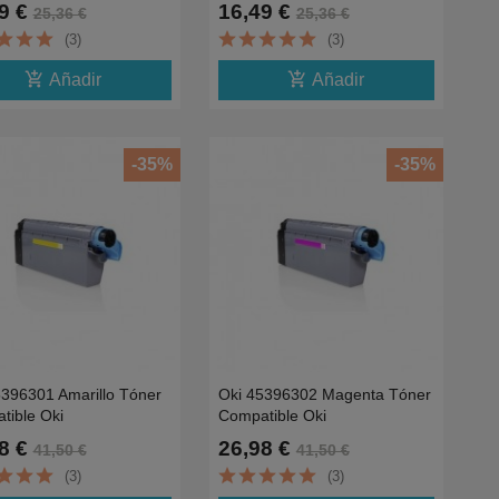
n,C542dn,MC573dn,MC563dn-
C532dn,C542dn,MC573dn,MC563dn-
9 €
16,49 €
25,36 €
25,36 €
6.0K
(3)
(3)
add_shopping_cart
add_shopping_cart
Añadir
Añadir
-35%
-35%
5396301 Amarillo Tóner
Oki 45396302 Magenta Tóner
tible Oki
Compatible Oki
0DNFAX,770DNFAX,780DFNFAX-
MC760DNFAX,770DNFAX,780DFNFAX
8 €
26,98 €
41,50 €
41,50 €
6K
(3)
(3)