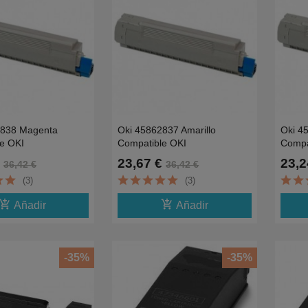
2838 Magenta
Oki 45862837 Amarillo
Oki 4
e OKI
Compatible OKI
Compa
t,MC873dnct,MC873dnv-
MC853dnct,MC873dnct,MC873dnv-
MC853
23,67 €
23,2
36,42 €
36,42 €
7.3K
7K
(3)
(3)
d_shopping_cart
add_shopping_cart
Añadir
Añadir
-35%
-35%