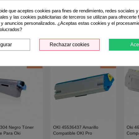
1308 Negro Tóner
Oki 44469722 Amarillo
Oki 4
 pide que aceptes cookies para fines de rendimiento, redes sociales y 
do OKI
Reciclado Para Oki
Regen
les y las cookies publicitarias de terceros se utilizan para ofrecerte
834dnw /C844dnw-
C510DN,C530DN.MC561DN,561CDTN,5K
5650N
6,90 €
10,9
50,72 €
10,61 €
 y anuncios personalizados. ¿Aceptas estas cookies y el procesami
2K
(3)
(3)
volucrados?
d_shopping_cart
add_shopping_cart
Añadir
Añadir
igurar
Rechazar cookies
Ace
-35%
-35%
6304 Negro Tóner
OKI 45536437 Amarillo
Oki 4
e Para Oki
Compatible OKI Pro
Compa