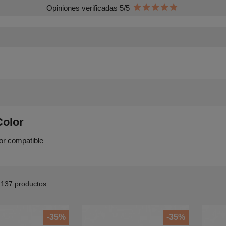
Opiniones verificadas 5/5
Color
or compatible
137 productos
-35%
-35%