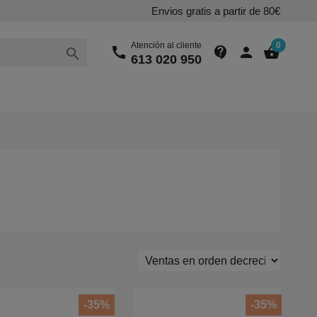
Envios gratis a partir de 80€
Atención al cliente
0
call
contact_support
person
shopping_basket

613 020 950
-35%
-35%