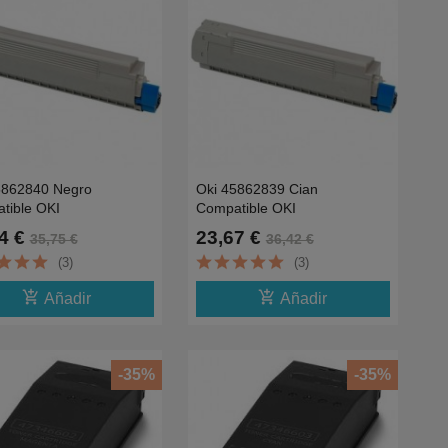
5862840 Negro
Oki 45862839 Cian
tible OKI
Compatible OKI
dnct,MC873dnct,MC873dnv-
MC853dnct,MC873dnct,MC873dnv-
4 €
23,67 €
35,75 €
36,42 €
7.3K
(3)
(3)
add_shopping_cart
add_shopping_cart
Añadir
Añadir
-35%
-35%