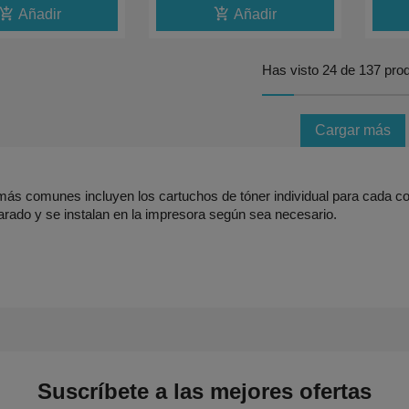
d_shopping_cart
add_shopping_cart
Añadir
Añadir
Has visto 24 de 137 pro
Cargar más
ás comunes incluyen los cartuchos de tóner individual para cada colo
rado y se instalan en la impresora según sea necesario.
Suscríbete a las mejores ofertas