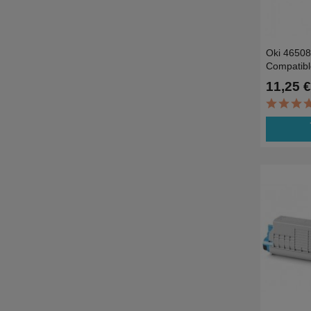
Oki 46508
Compatib
363dn,MC
11,25 €
ad