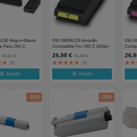
6130 Negro+Waste
OKI 09006129 Amarillo
OKI 0
e Para OKI C
Compatible For OKI C 650dn-
Compa
6K
6K
26,98 €
26,9
43,81 €
41,50 €
(3)
(3)
d_shopping_cart
add_shopping_cart
Añadir
Añadir
-35%
-35%