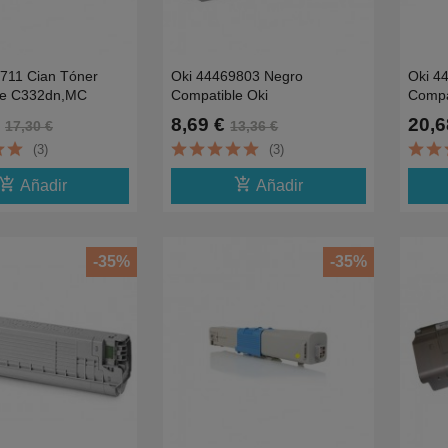
711 Cian Tóner
Oki 44469803 Negro
Oki 4
le C332dn,MC
Compatible Oki
Compa
 363n-3.0K
C330DN,C310DN,C510DN,C530DN-
C822/
8,69 €
20,6
17,30 €
13,36 €
3.5K
(3)
(3)
d_shopping_cart
add_shopping_cart
Añadir
Añadir
-35%
-35%