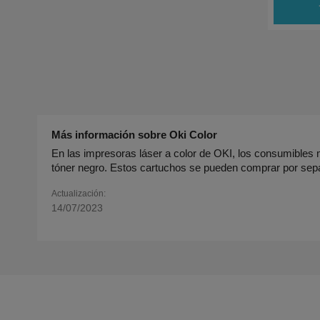
ad
Más información sobre Oki Color
En las impresoras láser a color de OKI, los consumibles m
tóner negro. Estos cartuchos se pueden comprar por sepa
Actualización:
14/07/2023