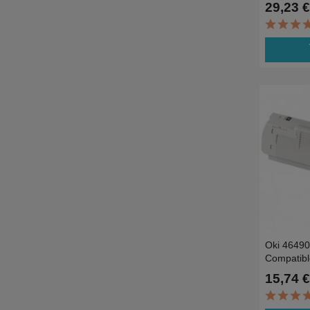
MC760DN
29,23 €
8K
ad
Oki 4649
Compatibl
C532dn,C
15,74 €
7.0K