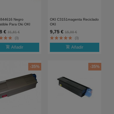
4844616 Negro
OKI C3151magenta Reciclado
tible Para Oki OKI
OKI
C822n /C822dn-7K
C3100/C3200/C5100N/C5200N/C5300/
8 €
9,75 €
31,81 €
15,00 €
3K
(3)
(3)
add_shopping_cart
add_shopping_cart
Añadir
Añadir
-35%
-35%