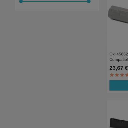
Oki 4586
Compatibl
MC853dnc
23,67 €
7.3K
ad