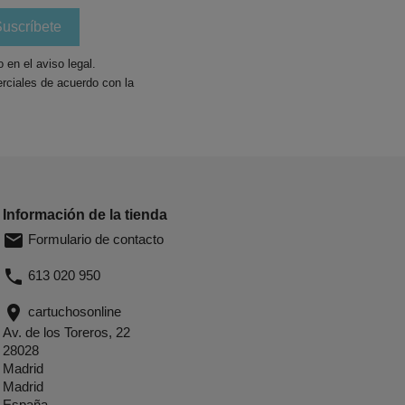
en el aviso legal.
rciales de acuerdo con la
Información de la tienda
email
Formulario de contacto
phone
613 020 950
location_on
cartuchosonline
Av. de los Toreros, 22
28028
Madrid
Madrid
España