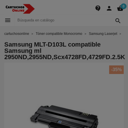
0
contact_support
person
shopping_basket


cartuchosonline
Tóner compatible Monocromo
Samsung Laserjet
Sa
Samsung MLT-D103L compatible
Samsung ml
2950ND,2955ND,Scx4728FD,4729FD.2.5K
-35%