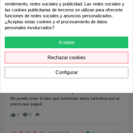
rendimiento, redes sociales y publicidad. Las redes sociales y
keyboard_arrow_down
Detalles del producto
las cookies publicitarias de terceros se utilizan para ofrecerte
funciones de redes sociales y anuncios personalizados.
¿Aceptas estas cookies y el procesamiento de datos
personales involucrados?
5.0
Aceptar
Rechazar cookies
3 Comentarios
Configurar
check_circle
Opinión verificada
14/11/23 1:00
Excelente relación calidad-precio
No puedo creer lo bien que funcionan estos cartuchos por el 
precio que pagué
0
0
thumb_up
thumb_down
flag