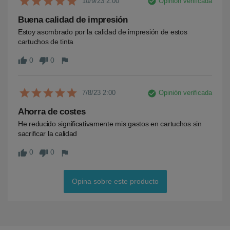
check_circle
Opinión verificada
10/9/23 2:00
Buena calidad de impresión
Estoy asombrado por la calidad de impresión de estos 
cartuchos de tinta
0
0
thumb_up
thumb_down
flag
check_circle
Opinión verificada
7/8/23 2:00
Ahorra de costes
He reducido significativamente mis gastos en cartuchos sin 
sacrificar la calidad
0
0
thumb_up
thumb_down
flag
Opina sobre este producto