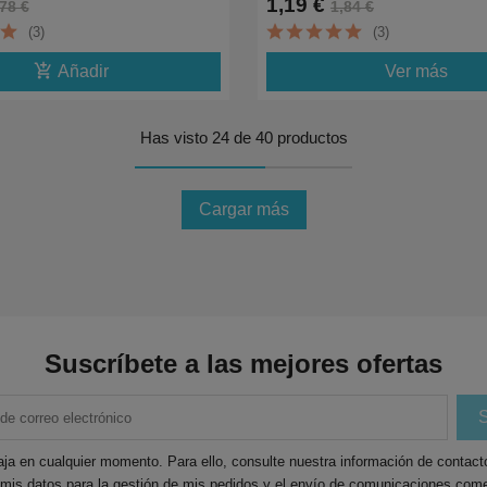
1,19 €
78 €
1,84 €
(3)
(3)
add_shopping_cart
Añadir
Ver más
Has visto 24 de 40 productos
Cargar más
Suscríbete a las mejores ofertas
ja en cualquier momento. Para ello, consulte nuestra información de contacto 
 mis datos para la gestión de mis pedidos y el envío de comunicaciones come