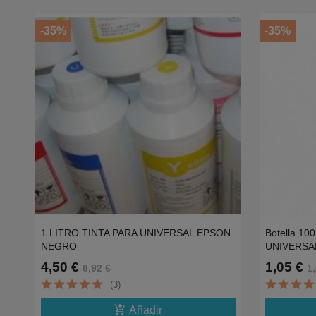
-35%
-35%
1 LITRO TINTA PARA UNIVERSAL EPSON
Botella 1
NEGRO
UNIVERSA
4,50 €
1,05 €
6,92 €
1,
(3)
add_shopping_cart
Añadir