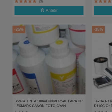
(3)
add_shopping_cart
Añadir
-35%
-35%
Botella TINTA 100ml UNIVERSAL PARA HP
Textile R
LEXMARK CANON FOTO CYAN
D110C Or 