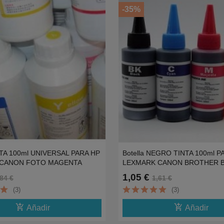
-35%
INTA 100ml UNIVERSAL PARA HP
Botella NEGRO TINTA 100ml P
 CANON FOTO MAGENTA
LEXMARK CANON BROTHER 
1,05 €
84 €
1,61 €
(3)
(3)
add_shopping_cart
add_shopping_cart
Añadir
Añadir