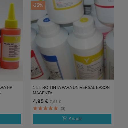
-35%
ARA HP
1 LITRO TINTA PARA UNIVERSAL EPSON
B
MAGENTA
4,95 €
7,61 €
(3)
add_shopping_cart
Añadir