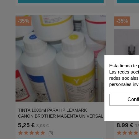
-35%
-35%
Esta tienda te
Las redes socia
redes sociales
personales in
Conf
TINTA 1000ml PARA HP LEXMARK
Accesorio 
CANON BROTHER MAGENTA UNIVERSAL
HP 207,216
5,25 €
8,99 €
8,08 €
1
(3)