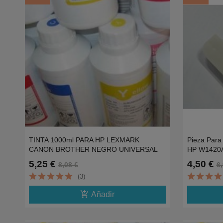
TINTA 1000ml PARA HP LEXMARK
Pieza Para 
CANON BROTHER NEGRO UNIVERSAL
HP W1420
5,25 €
4,50 €
8,08 €
6,
(3)
add_shopping_cart
Añadir