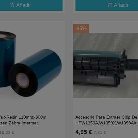
add_shopping_cart
add_shopping_cart
Añadir
Añadir
-35%
ax-Resin 110mmx300m
Accesorio Para Extraer Chip De
tizen,Zebra,Intermec
HPW1350A,W1350X,W1390AX
4,95 €
18,22 €
7,61 €