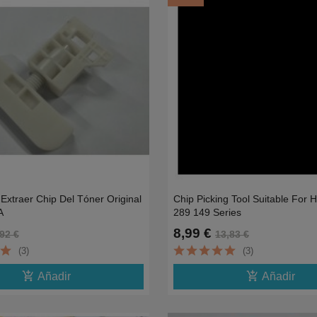
Extraer Chip Del Tóner Original
Chip Picking Tool Suitable For
A
289 149 Series
8,99 €
92 €
13,83 €
(3)
(3)
add_shopping_cart
add_shopping_cart
Añadir
Añadir