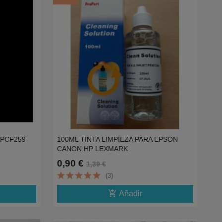
 HPCF259
100ML TINTA LIMPIEZA PARA EPSON
CANON HP LEXMARK
0,90 €
1,39 €
(3)
add_shopping_cart
Añadir