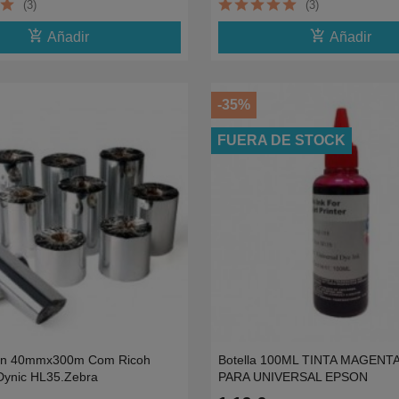
(3)
(3)
add_shopping_cart
add_shopping_cart
Añadir
Añadir
-35%
FUERA DE STOCK
esin 40mmx300m Com Ricoh
Botella 100ML TINTA MAGENT
Dynic HL35.Zebra
PARA UNIVERSAL EPSON