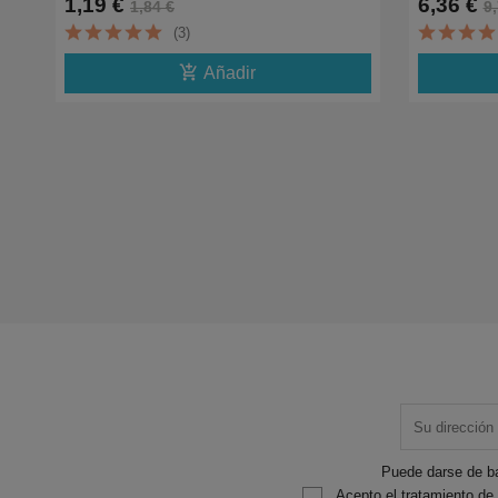
1,19 €
6,36 €
1,84 €
9,
(3)
add_shopping_cart
Añadir
Puede darse de ba
Acepto el tratamiento de