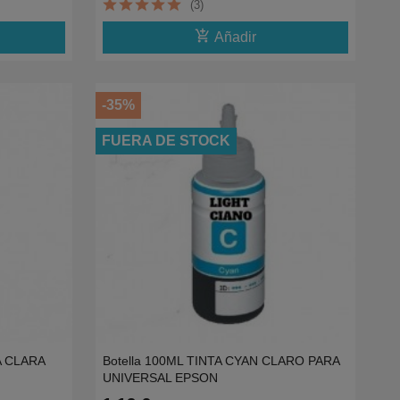
(3)
add_shopping_cart
Añadir
-35%
FUERA DE STOCK
A CLARA
Botella 100ML TINTA CYAN CLARO PARA
UNIVERSAL EPSON