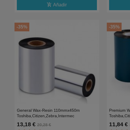
add_shopping_cart
Añadir
-35%
-35%
General Wax-Resin 110mmx450m
Premium W
Toshiba,Citizen,Zebra,Intermec
Toshiba,Ci
13,18 €
11,84 €
20,28 €