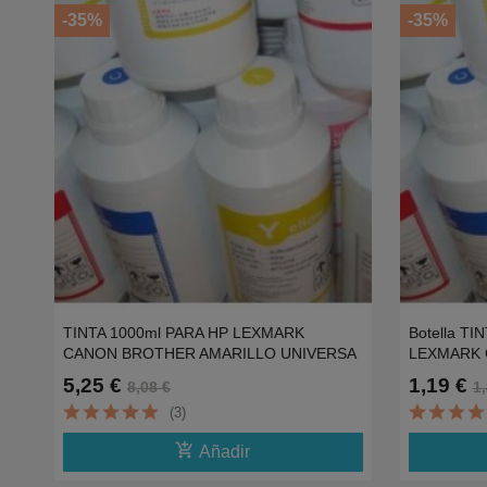
-35%
-35%
TINTA 1000ml PARA HP LEXMARK
Botella T
CANON BROTHER AMARILLO UNIVERSA
LEXMARK
5,25 €
1,19 €
8,08 €
1,
(3)
add_shopping_cart
Añadir