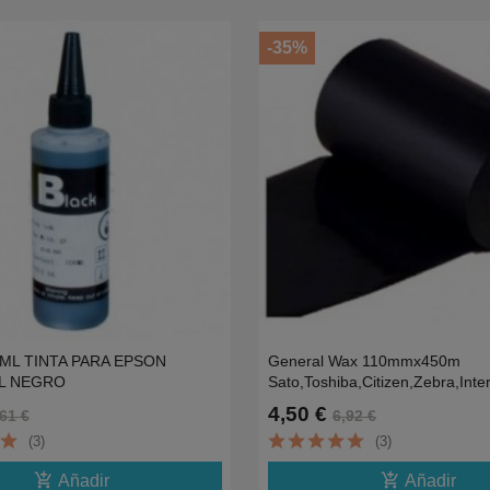
-35%
00ML TINTA PARA EPSON
General Wax 110mmx450m
L NEGRO
Sato,Toshiba,Citizen,Zebra,Inte
4,50 €
61 €
6,92 €
(3)
(3)
add_shopping_cart
add_shopping_cart
Añadir
Añadir