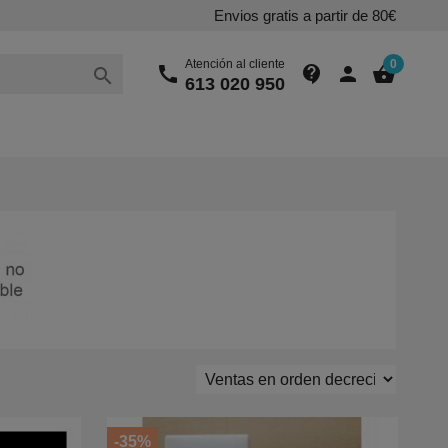
Envios gratis a partir de 80€
Atención al cliente
0
call
contact_support
person
shopping_basket

613 020 950
-35%