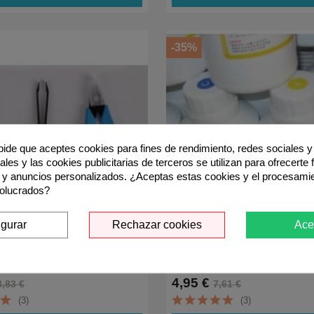
-35%
 pide que aceptes cookies para fines de rendimiento, redes sociales y 
les y las cookies publicitarias de terceros se utilizan para ofrecerte
 y anuncios personalizados. ¿Aceptas estas cookies y el procesami
volucrados?
igurar
Rechazar cookies
Ace
Para Extraer Chip De Los Toners
1 LITRO TINTA PARA UNIVER
,415 Color
CYAN
4,95 €
3,83 €
7,61 €
(3)
(3)