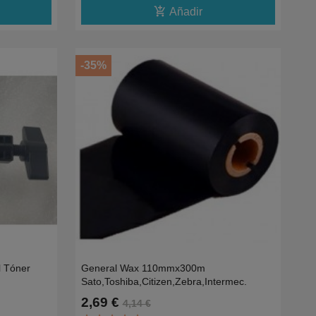
add_shopping_cart
Añadir
-35%
l Tóner
General Wax 110mmx300m
Sato,Toshiba,Citizen,Zebra,Intermec.
2,69 €
4,14 €