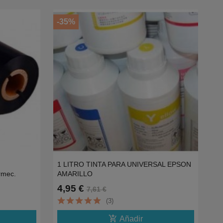
-35%
1 LITRO TINTA PARA UNIVERSAL EPSON
rmec.
AMARILLO
4,95 €
7,61 €
(3)
add_shopping_cart
Añadir