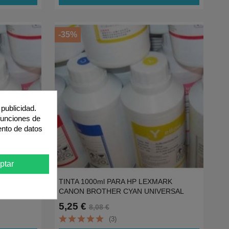
-35%
publicidad.
 funciones de
ento de datos
ptar
SAL EPSON
TINTA 1000ml PARA HP LEXMARK
CANON BROTHER CYAN UNIVERSAL
5,25 €
8,08 €
(3)