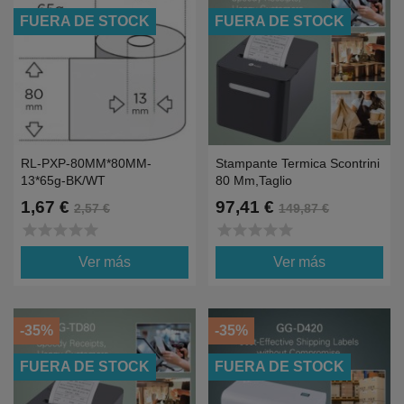
FUERA DE STOCK
FUERA DE STOCK
RL-PXP-80MM*80MM-
Stampante Termica Scontrini
13*65g-BK/WT
80 Mm,taglio
Automatico,USB+LAN+BT+WIFI
1,67 €
97,41 €
2,57 €
149,87 €
star
star
star
star
star
star
star
star
star
star
Ver más
Ver más
-35%
-35%
FUERA DE STOCK
FUERA DE STOCK