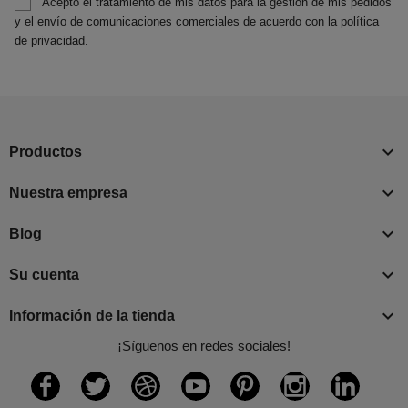
Acepto el tratamiento de mis datos para la gestión de mis pedidos
y el envío de comunicaciones comerciales de acuerdo con la política
de privacidad.

Productos

Nuestra empresa

Blog

Su cuenta

Información de la tienda
¡Síguenos en redes sociales!
Facebook
Twitter
Rss
YouTube
Pinterest
Instagram
LinkedI