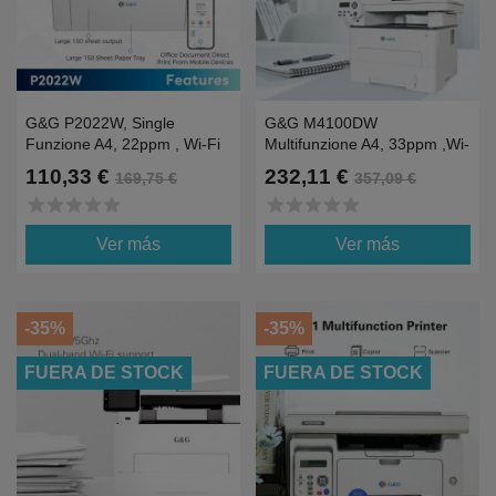
G&G P2022W, Single
G&G M4100DW
Funzione A4, 22ppm , Wi-Fi
Multifunzione A4, 33ppm ,Wi-
Fi, Flatbed & ADF
110,33 €
232,11 €
169,75 €
357,09 €
star
star
star
star
star
star
star
star
star
star
Ver más
Ver más
-35%
-35%
FUERA DE STOCK
FUERA DE STOCK