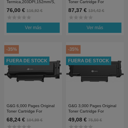
Termica,203DPI,152mm/s,
Toner Cartridge For
USB
P4100DW，M4100DW
76,00 €
87,37 €
116,92 €
134,42 €
Series
star
star
star
star
star
star
star
star
star
star
Ver más
Ver más
-35%
-35%
FUERA DE STOCK
FUERA DE STOCK
G&G 6,000 Pages Original
G&G 3,000 Pages Original
Toner Cartridge For
Toner Cartridge For
P4100DW，M4100DW
P4100DW，M4100DW
68,24 €
49,08 €
104,99 €
75,50 €
Series
Series
star
star
star
star
star
star
star
star
star
star