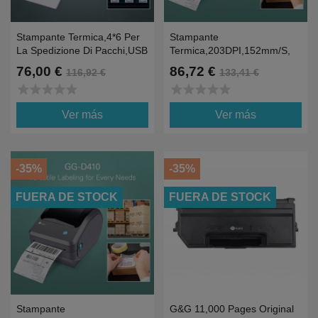
Stampante Termica,4*6 Per
Stampante
La Spedizione Di Pacchi,USB
Termica,203DPI,152mm/s,
USB+BT+WIFI
76,00 €
86,72 €
116,92 €
133,41 €
star
star
star
star
star
star
star
star
star
star
Ver más
Ver más
-35%
-35%
FUERA DE STOCK
FUERA DE STOCK
Stampante
G&G 11,000 Pages Original