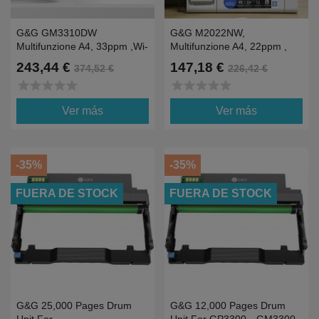
G&G GM3310DW
G&G M2022NW,
Multifunzione A4, 33ppm ,Wi-
Multifunzione A4, 22ppm ,
Fi, Flatbed & DADF , Touch
Wi-Fi, Flatbed
243,44 €
147,18 €
374,52 €
226,42 €
Screen
star
star
star
star
star
star
star
star
star
star
Ver más
Ver más
-35%
-35%
FUERA DE STOCK
FUERA DE STOCK
G&G 25,000 Pages Drum
G&G 12,000 Pages Drum