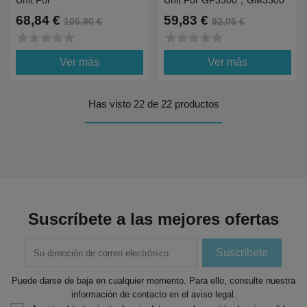
Unit For
Unit For GP3300，GM3300
P4100DW,M4100DW Series
And GM3310 Series
68,84 €
59,83 €
105,90 €
92,05 €
star
star
star
star
star
star
star
star
star
star
Ver más
Ver más
Has visto 22 de 22 productos
Suscríbete a las mejores ofertas
Puede darse de baja en cualquier momento. Para ello, consulte nuestra
información de contacto en el aviso legal.