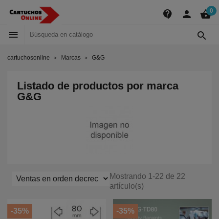
0
contact_support
person
shopping_basket


cartuchosonline
Marcas
G&G
Listado de productos por marca
G&G
Mostrando 1-22 de 22
artículo(s)
-35%
-35%