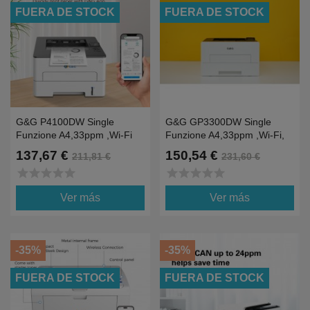
FUERA DE STOCK
FUERA DE STOCK
G&G P4100DW Single
G&G GP3300DW Single
Funzione A4,33ppm ,Wi-Fi
Funzione A4,33ppm ,Wi-Fi,
Duplex
137,67 €
150,54 €
211,81 €
231,60 €
star
star
star
star
star
star
star
star
star
star
Ver más
Ver más
-35%
-35%
FUERA DE STOCK
FUERA DE STOCK