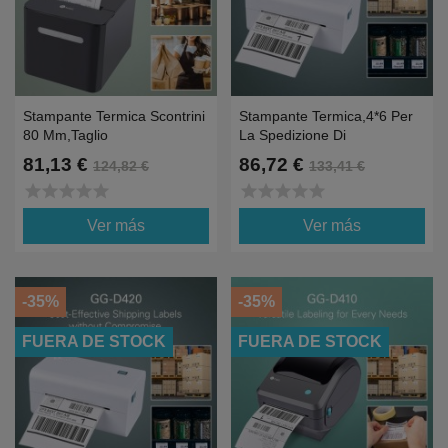
Stampante Termica Scontrini
Stampante Termica,4*6 Per
80 Mm,taglio
La Spedizione Di
Automatico,USB+LAN
Pacchi,USB+BT+WIFI
81,13 €
86,72 €
124,82 €
133,41 €
star
star
star
star
star
star
star
star
star
star
Ver más
Ver más
-35%
-35%
FUERA DE STOCK
FUERA DE STOCK