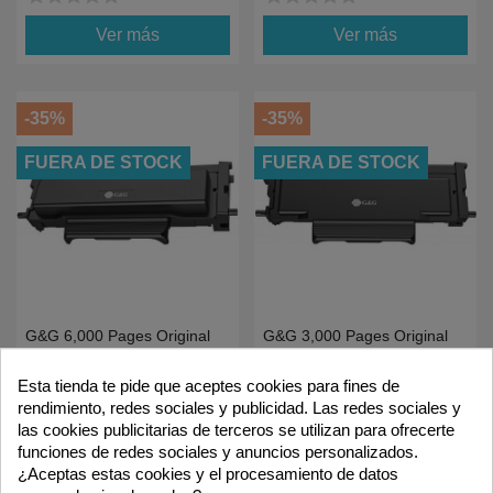
Ver más
Ver más
-35%
-35%
FUERA DE STOCK
FUERA DE STOCK
G&G 6,000 Pages Original
G&G 3,000 Pages Original
Toner Cartridge For
Toner Cartridge For
GP3300，GM3300 And
GP3300，GM3300 And
Esta tienda te pide que aceptes cookies para fines de
68,90 €
49,56 €
105,99 €
76,24 €
GM3310 Series
GM3310 Series
rendimiento, redes sociales y publicidad. Las redes sociales y
star
star
star
star
star
star
star
star
star
star
las cookies publicitarias de terceros se utilizan para ofrecerte
funciones de redes sociales y anuncios personalizados.
Ver más
Ver más
¿Aceptas estas cookies y el procesamiento de datos