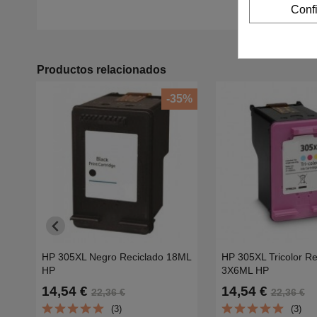
Conf
Productos relacionados
-35%
HP 305XL Negro Reciclado 18ML
HP 305XL Tricolor Re
HP
3X6ML HP
2710,2732,2755,4210,4155,6020,6422,64753YM62AE
2710,2732,2755,42
14,54 €
14,54 €
22,36 €
22,36 €
(3)
(3)