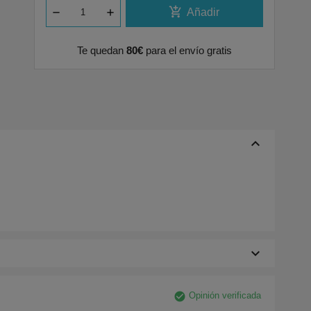
add_shopping_cart
Añadir
Te quedan
80€
para el envío gratis
keyboard_arrow_up
keyboard_arrow_down
check_circle
Opinión verificada