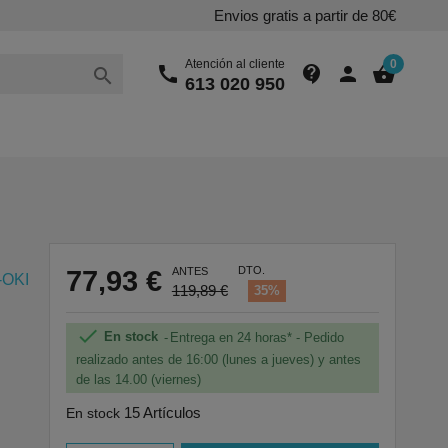
Envios gratis a partir de 80€
Atención al cliente
0
call
contact_support
person
shopping_basket

613 020 950
DTO.
77,93 €
ANTES
-OKI
119,89 €
35%

En stock
Entrega en 24 horas* - Pedido
realizado antes de 16:00 (lunes a jueves) y antes
de las 14.00 (viernes)
15 Artículos
En stock