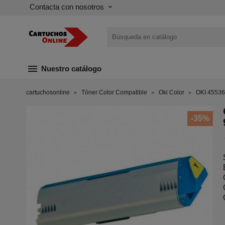
Contacta con nosotros
keyboard_arrow_down
menu
Nuestro catálogo
cartuchosonline
Tóner Color Compatible
Oki Color
OKI 45536
-35%