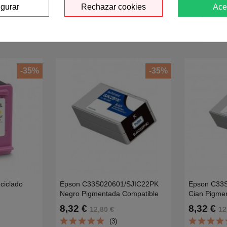
Opina sobre este produ
igurar
Rechazar cookies
Ace
-35%
-35%
ciclado
Epson C33S020601/SJIC22PK
Epson C33
Negro Pigmentada Compatible
Cian Pigme
10,4155,6020,6422,64753YM63AE
TM-C3500-32.6ML
TM-C3500-
8,32 €
8,32 €
12,80 €
12
(3)