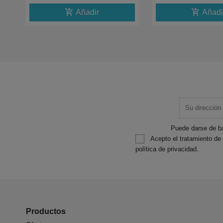
add_shopping_cart
add_shopping_cart
Añadir
Añadi
Puede darse de ba
Acepto el tratamiento de
política de privacidad.
Productos