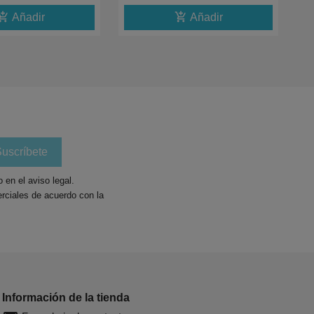
shopping_cart
add_shopping_cart
Añadir
Añadir
en el aviso legal.
rciales de acuerdo con la
Información de la tienda