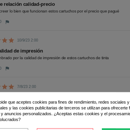
e relación calidad-precio
reer lo bien que funcionan estos cartuchos por el precio que pagué
0
flag
10/9/23 2:00
lidad de impresión
brado por la calidad de impresión de estos cartuchos de tinta
0
flag
7/8/23 2:00
e costes
 pide que aceptes cookies para fines de rendimiento, redes sociales y 
 significativamente mis gastos en cartuchos sin sacrificar la calidad
les y las cookies publicitarias de terceros se utilizan para ofrecerte
 y anuncios personalizados. ¿Aceptas estas cookies y el procesami
0
flag
volucrados?