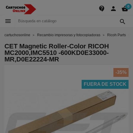
0
contact_support
person
shopping_basket


cartuchosonline
Recambio impresoras y fotocopiadoras
Ricoh Parts
CET Magnetic Roller-Color RICOH
MC2000,IMC5510 -600KD0E33000-
MR,D0E22224-MR
-35%
FUERA DE STOCK