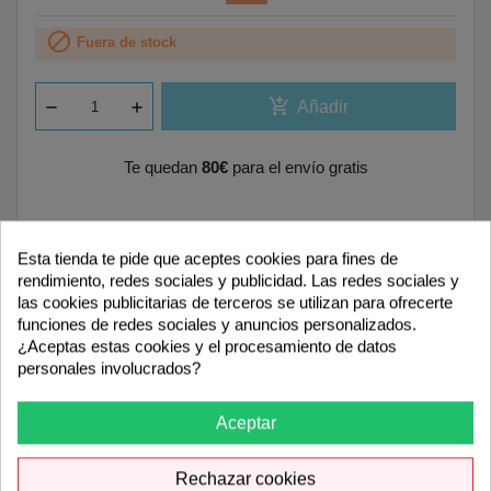

Fuera de stock
add_shopping_cart
Añadir
Te quedan
80€
para el envío gratis
Esta tienda te pide que aceptes cookies para fines de
rendimiento, redes sociales y publicidad. Las redes sociales y
Acepto recibir ofertas y comunicaciones
las cookies publicitarias de terceros se utilizan para ofrecerte
comerciales según la
[política de privacidad]
.
funciones de redes sociales y anuncios personalizados.
Podrás darte de baja en cualquier momento.
¿Aceptas estas cookies y el procesamiento de datos
personales involucrados?
Avisarme cuando esté disponible
Aceptar
Rechazar cookies