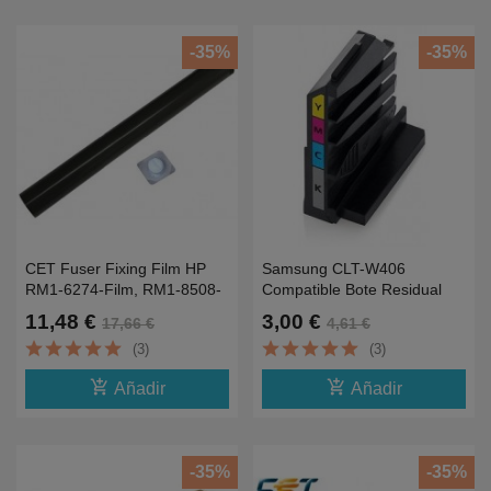
-35%
-35%
CET Fuser Fixing Film HP
Samsung CLT-W406
RM1-6274-Film, RM1-8508-
Compatible Bote Residual
Film
Para Samsung
11,48 €
3,00 €
17,66 €
4,61 €
CLP360,365,C410W
(3)
(3)
add_shopping_cart
add_shopping_cart
Añadir
Añadir
-35%
-35%