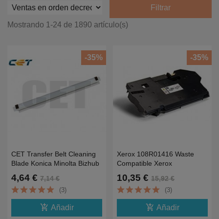
Filtrar
Mostrando 1-24 de 1890 artículo(s)
-35%
-35%
CET Transfer Belt Cleaning
Xerox 108R01416 Waste
Blade Konica Minolta Bizhub
Compatible Xerox
C360
6510,C500,C505,C600,C605,65
4,64 €
10,35 €
7,14 €
15,92 €
30K
(3)
(3)
add_shopping_cart
add_shopping_cart
Añadir
Añadir