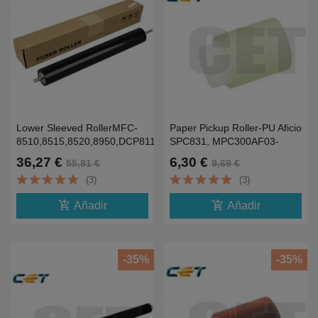
Lower Sleeved RollerMFC-
Paper Pickup Roller-PU Aficio
8510,8515,8520,8950,DCP8110,HL5440
SPC831, MPC300AF03-
0090-0085
36,27 €
6,30 €
55,81 €
9,69 €
(3)
(3)
add_shopping_cart
add_shopping_cart
Añadir
Añadir
-35%
-35%