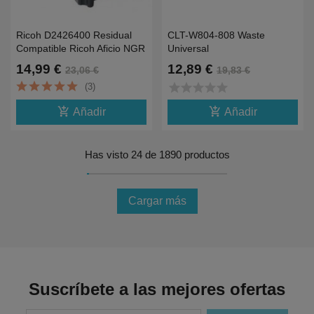
Ricoh D2426400 Residual
CLT-W804-808 Waste
Compatible Ricoh Aficio NGR
Universal
Lanier MPC 2503-100K
X4250,X4300,X3220,X3280-
14,99 €
12,89 €
23,06 €
19,83 €
CLT-W804,CLT-W808
star
star
star
star
star
(3)
add_shopping_cart
add_shopping_cart
Añadir
Añadir
Has visto 24 de 1890 productos
Cargar más
Suscríbete a las mejores ofertas