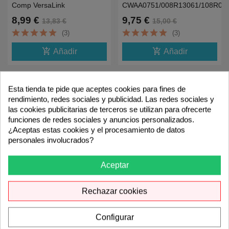
Comp VersaLink
CWAA0751/008R13061/108R00
C7020,C7025,C7030-30K
Residual Para
8,99 €
9,75 €
13,83 €
15,00 €
7425,7525,7500,7800
(3)
(3)
add_shopping_cart
add_shopping_cart
Añadir
Añadir
Esta tienda te pide que aceptes cookies para fines de
-35%
-35%
rendimiento, redes sociales y publicidad. Las redes sociales y
las cookies publicitarias de terceros se utilizan para ofrecerte
funciones de redes sociales y anuncios personalizados.
¿Aceptas estas cookies y el procesamiento de datos
personales involucrados?
Aceptar
Rechazar cookies
Samsung CLT-W506
D0BQ6400 Waster
Residual Compatible
Compatible Ricoh Lanier
CLP680,CLX6260,C2620,C2680
Savin IM C2500,C3500A-
6,75 €
14,99 €
Configurar
10,39 €
23,06 €
100K
(3)
(3)