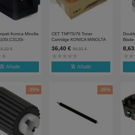
pati Konica Minolta
CET TNP75/76 Toner
Doubl
100i,C3120i-
Cartridge KONICA MINOLTA
Blade
Y1
Bizhub 4000i -20KACF0033
Blade
36,40 €
8,63
15,22 €
56,01 €
ACF0032
ar
star
star
star
star
star
star
star
star
s
d_shopping_cart
add_shopping_cart
Añadir
Añadir
-35%
-35%