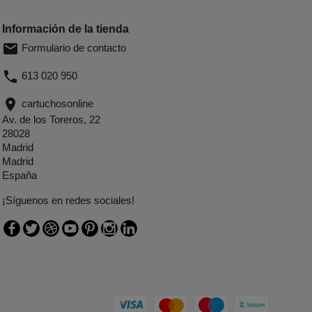
Información de la tienda
email
Formulario de contacto
phone
613 020 950
location_on
cartuchosonline
Av. de los Toreros, 22
28028
Madrid
Madrid
España
¡Síguenos en redes sociales!
Facebook
Twitter
Rss
YouTube
Pinterest
Instagram
LinkedIn