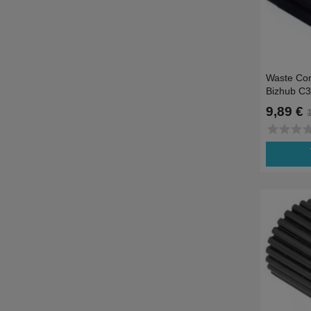
Waste Com
Bizhub C3
6KAE21W
9,89 €
star
star
star
st
ad