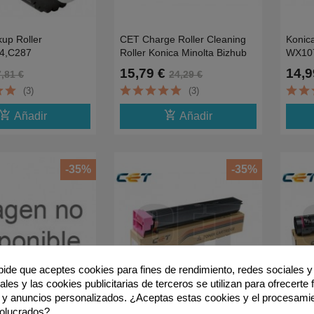
kup Roller
CET Charge Roller Cleaning
Konic
4,C287
Roller Konica Minolta Bizhub
WX10
8,C224A5C1562200
266
Resid
15,79 €
14,9
7,81 €
24,29 €
C250i
(3)
(3)
d_shopping_cart
add_shopping_cart
Añadir
Añadir
-35%
-35%
 pide que aceptes cookies para fines de rendimiento, redes sociales y 
les y las cookies publicitarias de terceros se utilizan para ofrecerte
 y anuncios personalizados. ¿Aceptas estas cookies y el procesami
volucrados?
3 Color Drum Unit
CET Konica Minolta TN-613M,
CET K