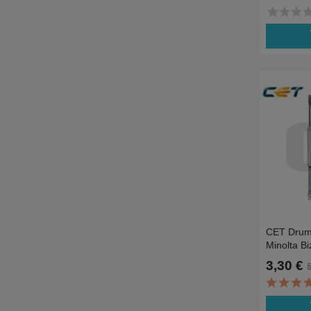
star
star
star
st
ad
CET Drum 
Minolta B
C220,C28
3,30 €
ad