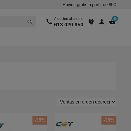
Envios gratis a partir de 80€
Atención al cliente
0
call
contact_support
person
shopping_basket

613 020 950
-35%
-35%