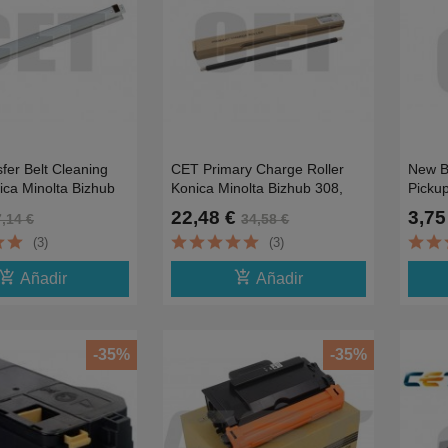
fer Belt Cleaning
CET Primary Charge Roller
New B
ica Minolta Bizhub
Konica Minolta Bizhub 308,
Picku
558
A00J-
22,48 €
3,75
7,14 €
34,58 €
(3)
(3)
d_shopping_cart
add_shopping_cart
Añadir
Añadir
-35%
-35%