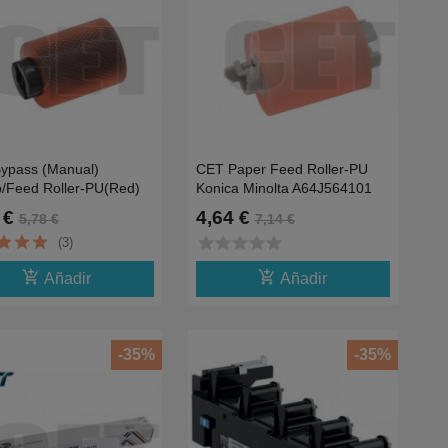
ypass (Manual)
CET Paper Feed Roller-PU
p/Feed Roller-PU(Red)
Konica Minolta A64J564101
5636
 €
4,64 €
5,78 €
7,14 €
star
star
star
star
star
(3)
add_shopping_cart
add_shopping_cart
Añadir
Añadir
-35%
-35%