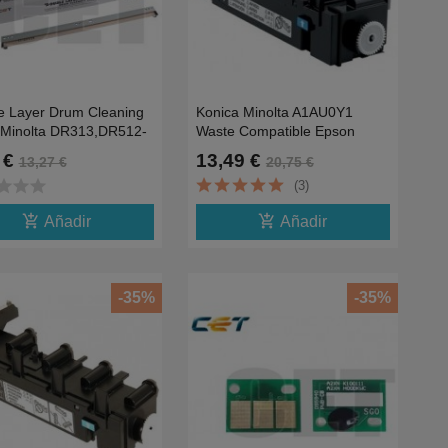
e Layer Drum Cleaning
Konica Minolta A1AU0Y1
 Minolta DR313,DR512-
Waste Compatible Epson
300K
3900,CX37,Bizhub
 €
13,49 €
13,27 €
20,75 €
C25,35,4750-36K
tar
star
star
(3)
add_shopping_cart
add_shopping_cart
Añadir
Añadir
-35%
-35%