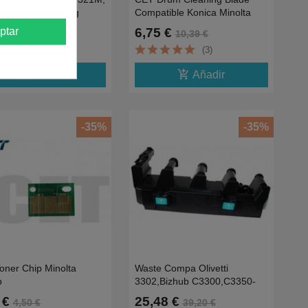
b C224- 25K /514g
Compatible Konica Minolta
350
6 €
6,75 €
ptar
64,56 €
10,39 €
(3)
(3)
add_shopping_cart
add_shopping_cart
Añadir
Añadir
-35%
-35%
oner Chip Minolta
Waste Compa Olivetti
b
3302,Bizhub C3300,C3350-
C308,C250i,C360i,C650i
26.8KACDNWY1
 €
25,48 €
4,50 €
39,20 €