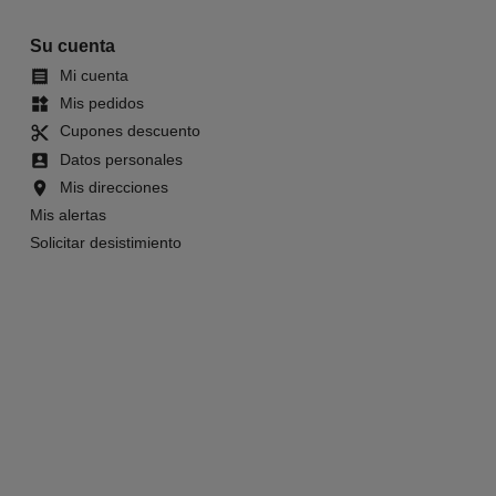
Su cuenta
Mi cuenta

Mis pedidos
widgets
Cupones descuento
content_cut
Datos personales
account_box
Mis direcciones
location_on
Mis alertas
Solicitar desistimiento