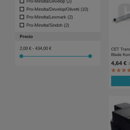
Pro-Minolta/Develop
(2)
Pro-Minolta/Develop/Olivetti
(10)
Pro-Minolta/Lexmark
(2)
Pro-Minolta/Sindoh
(2)
Precio
2,00 € - 434,00 €
CET Trans
Blade Kon
C360
4,64 €
ad