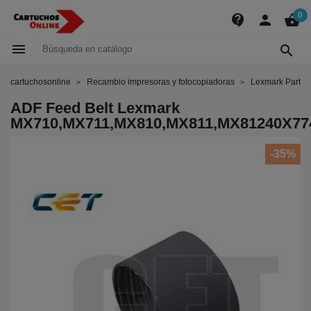
0
contact_support
person
shopping_basket


cartuchosonline
Recambio impresoras y fotocopiadoras
Lexmark Parts
ADF Feed Belt Lexmark
MX710,MX711,MX810,MX811,MX81240X77
-35%