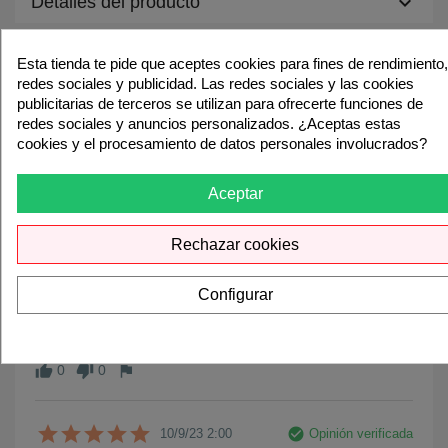
keyboard_arrow_down
Detalles del producto
Esta tienda te pide que aceptes cookies para fines de rendimiento,
redes sociales y publicidad. Las redes sociales y las cookies
5.0
publicitarias de terceros se utilizan para ofrecerte funciones de
redes sociales y anuncios personalizados. ¿Aceptas estas
cookies y el procesamiento de datos personales involucrados?
Aceptar
3 Comentarios
Rechazar cookies
check_circle
Opinión verificada
14/11/23 1:00
Excelente relación calidad-precio
Configurar
No puedo creer lo bien que funcionan estos cartuchos por el 
precio que pagué
0
0
thumb_up
thumb_down
flag
check_circle
Opinión verificada
10/9/23 2:00