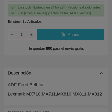

En stock
Entrega en 24 horas* - Pedido realizado antes
de 16:00 (lunes a jueves) y antes de las 14.00 (viernes)
15 Artículos
En stock
add_shopping_cart
Añadir
Te quedan
80€
para el envío gratis
keyboard_arrow_up
Descripción
ADF Feed Belt
for
Lexmark MX710,MX711,MX810,MX811,MX812