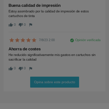
Buena calidad de impresión
Estoy asombrado por la calidad de impresión de estos 
cartuchos de tinta
0
0
thumb_up
thumb_down
flag
check_circle
Opinión verificada
7/8/23 2:00
Ahorra de costes
He reducido significativamente mis gastos en cartuchos sin 
sacrificar la calidad
0
0
thumb_up
thumb_down
flag
Opina sobre este producto