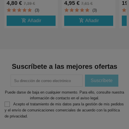
DCP1510,1512
LBP2900,3000,HP
M31
4,80 €
4,95 €
19
7,39 €
7,61 €
HL1110,1112,MFC1810,1210-
1010,3000,M1005-2K
M36
(3)
(3)
2K/60g
add_shopping_cart
add_shopping_cart
Añadir
Añadir
Suscríbete a las mejores ofertas
Puede darse de baja en cualquier momento. Para ello, consulte nuestra
información de contacto en el aviso legal.
Acepto el tratamiento de mis datos para la gestión de mis pedidos
y el envío de comunicaciones comerciales de acuerdo con la política
de privacidad.