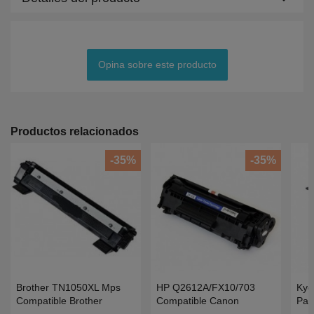
Opina sobre este producto
Productos relacionados
-35%
-35%
Brother TN1050XL Mps
HP Q2612A/FX10/703
Kyo
Compatible Brother
Compatible Canon
Par