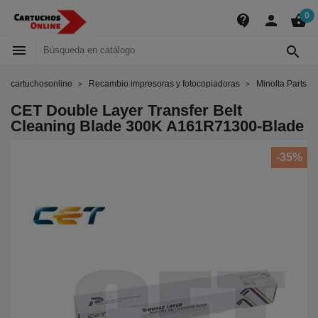
0
contact_support
person
shopping_basket


cartuchosonline
Recambio impresoras y fotocopiadoras
Minolta Parts
CET Double Layer Transfer Belt
Cleaning Blade 300K A161R71300-Blade
-35%