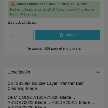

Últimas unidades en stock
Entrega en 24 horas* -
Pedido realizado antes de 16:00 (lunes a jueves) y antes de
las 14.00 (viernes)
1 Artículo
En stock
add_shopping_cart
Añadir
Te quedan
80€
para el envío gratis
keyboard_arrow_up
Descripción
CET281083 Double Layer Transfer Belt
Cleaning Blade
OEM CODE: A161R71300-Blade ，
A61DR70022-Blade ，A61DR70011-Blade ，
A61DR70000-Blade,